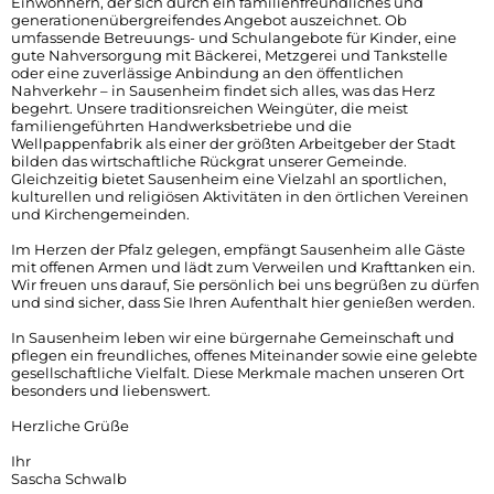
Einwohnern, der sich durch ein familienfreundliches und
Unterkünfte
generationenübergreifendes Angebot auszeichnet. Ob
Standortvorteil
umfassende Betreuungs- und Schulangebote für Kinder, eine
gute Nahversorgung mit Bäckerei, Metzgerei und Tankstelle
Vereine
oder eine zuverlässige Anbindung an den öffentlichen
Übersichtskarte
Nahverkehr – in Sausenheim findet sich alles, was das Herz
begehrt. Unsere traditionsreichen Weingüter, die meist
Wandern & Radfahren
familiengeführten Handwerksbetriebe und die
Wellpappenfabrik als einer der größten Arbeitgeber der Stadt
bilden das wirtschaftliche Rückgrat unserer Gemeinde.
Weingräfinnen
Gleichzeitig bietet Sausenheim eine Vielzahl an sportlichen,
kulturellen und religiösen Aktivitäten in den örtlichen Vereinen
und Kirchengemeinden.
Im Herzen der Pfalz gelegen, empfängt Sausenheim alle Gäste
mit offenen Armen und lädt zum Verweilen und Krafttanken ein.
Wir freuen uns darauf, Sie persönlich bei uns begrüßen zu dürfen
und sind sicher, dass Sie Ihren Aufenthalt hier genießen werden.
In Sausenheim leben wir eine bürgernahe Gemeinschaft und
pflegen ein freundliches, offenes Miteinander sowie eine gelebte
gesellschaftliche Vielfalt. Diese Merkmale machen unseren Ort
besonders und liebenswert.
Herzliche Grüße
Ihr
Sascha Schwalb