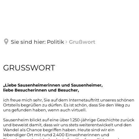
POLITIK
UNSER DORF
Grußwort
Sie sind hier:
Politik
Grußwort
Ortsbeirat
FREIZEIT & TOURISMUS
Dorferneuerungskonzept
Ortsbeiratssitzungen
Grußwort
GRUSSWORT
Gemeinschaft fördern
Ortsvorsteher
WEINBAUBETRIEBE
Grünstadter Himmelspfad - Kurztour Sause
„Liebe Sausenheimerinnen und Sausenheimer,
Grundschule Schule am Ritterstein
liebe Besucherinnen und Besucher,
Wahlen
Kulinarik
ich freue mich sehr, Sie auf dem Internetauftritt unseres schönen
Kindergarten Sausenheim
Ortsteils begrüßen zu dürfen. Es ist schön, dass Sie den Weg zu
uns gefunden haben, wenn auch virtuell.
Sausenheimer Hörspaziergang
Kirchen
Sausenheim blickt auf eine über 1.250-jährige Geschichte zurück
und beweist damit, dass wir uns stets weiterentwickelt und den
Spielplätze
Wandel als Chance begriffen haben. Heute sind wir ein
Ortssanierung
lebendiger Ort mit rund 2.400 Einwohnerinnen und